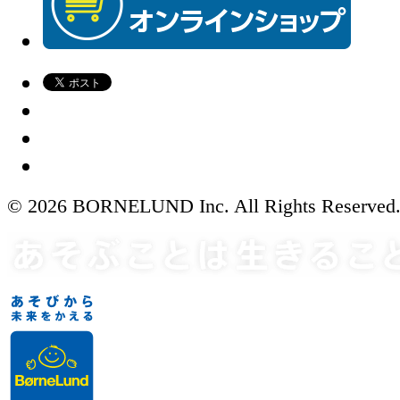
© 2026 BORNELUND Inc. All Rights Reserved