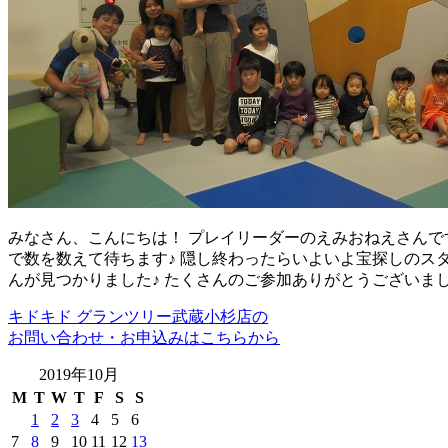
みなさん、こんにちは！ プレイリーダーのえみおねえさんです
で数を数えて待ちます♪ 隠し終わったらいよいよ宝探しのスタ
んが見つかりました♪ たくさんのご参加ありがとうございま
キドキド グランツリー武蔵小杉店の
お問い合わせ・お申込みはこちらから
2019年10月
M
T
W
T
F
S
S
1
2
3
4
5
6
7
8
9
10
11
12
13