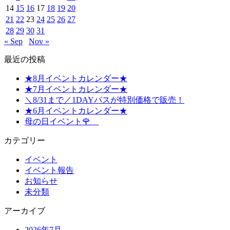
14
15
16
17
18
19
20
21
22
23
24
25
26
27
28
29
30
31
« Sep
Nov »
最近の投稿
★8月イベントカレンダー★
★7月イベントカレンダー★
＼8/31まで／1DAYパスが特別価格で販売！
★6月イベントカレンダー★
母の日イベント🌹
カテゴリー
イベント
イベント報告
お知らせ
未分類
アーカイブ
2026年7月