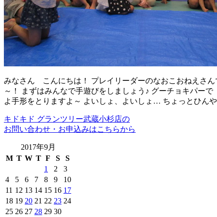
みなさん こんにちは！ プレイリーダーのなおこおねえさん
～！ まずはみんなで手遊びをしましょう♪ グーチョキパーで
よ手形をとりますよ～ よいしょ、よいしょ… ちょっとひん
キドキド グランツリー武蔵小杉店の
お問い合わせ・お申込みはこちらから
2017年9月
M
T
W
T
F
S
S
1
2
3
4
5
6
7
8
9
10
11
12
13
14
15
16
17
18
19
20
21
22
23
24
25
26
27
28
29
30