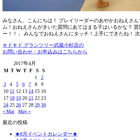
みなさん、こんにちは！ プレイリーダーのあやかおねえさん
ム！おねえさんがきいた質問にあてはまる子はいるかな？ 質
ー！！」 みんなでおねえさんにタッチ！上手にできたね！ 
キドキド グランツリー武蔵小杉店の
お問い合わせ・お申込みはこちらから
2017年4月
M
T
W
T
F
S
S
1
2
3
4
5
6
7
8
9
10
11
12
13
14
15
16
17
18
19
20
21
22
23
24
25
26
27
28
29
30
« Mar
May »
最近の投稿
★8月イベントカレンダー★