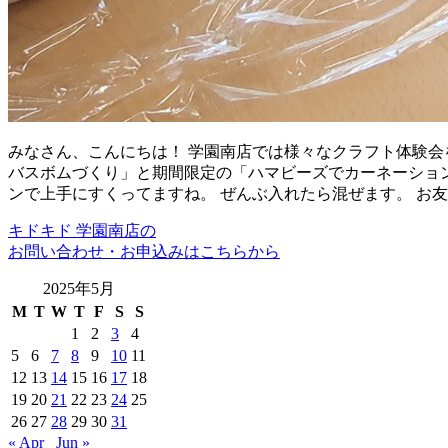
みなさん、こんにちは！ 学園南店では様々なクラフト体験会
バスボムづくり」と期間限定の「ハマビーズでカーネーション
ンで上手にすくってますね。 ぜんぶ入れたら混ぜます。 お
キドキド 学園南店の
お問い合わせ・お申込みはこちらから
2025年5月
M
T
W
T
F
S
S
1
2
3
4
5
6
7
8
9
10
11
12
13
14
15
16
17
18
19
20
21
22
23
24
25
26
27
28
29
30
31
« Apr
Jun »