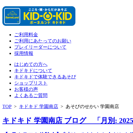
ご利用料金
ご利用にあたってのお願い
プレイリーダーについて
採用情報
はじめての方へ
キドキドについて
キドキドで体験できるあそび
ショップリスト
お客様の声
よくあるご質問
TOP
>
キドキド 学園南店
>
あそびのせかい 学園南店
キドキド 学園南店 ブログ 「月別: 202