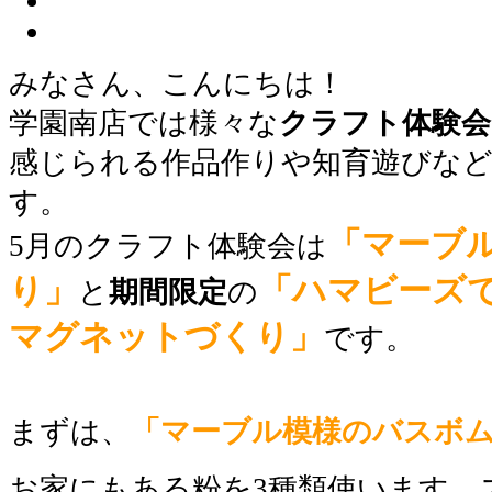
みなさん、こんにちは！
学園南店では様々な
クラフト体験会
感じられる作品作りや知育遊びな
す。
「マーブ
5月のクラフト体験会は
り」
「ハマビーズ
と
期間限定
の
マグネットづくり」
です。
まずは、
「マーブル模様のバスボ
お家にもある粉を3種類使います。