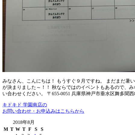
みなさん、こんにちは！ もうすぐ９月ですね。 まだまだ暑
が決まりました～！！ 秋ならではのイベントもあるので、み
い合わせください。 〒655-0051 兵庫県神戸市垂水区舞多聞西8
キドキド 学園南店の
お問い合わせ・お申込みはこちらから
2018年8月
M
T
W
T
F
S
S