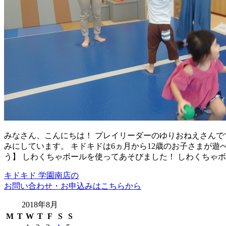
みなさん、こんにちは！ プレイリーダーのゆりおねえさんで
みにしています。 キドキドは6ヵ月から12歳のお子さまが遊べ
う】 しわくちゃボールを使ってあそびました！ しわくちゃ
キドキド 学園南店の
お問い合わせ・お申込みはこちらから
2018年8月
M
T
W
T
F
S
S