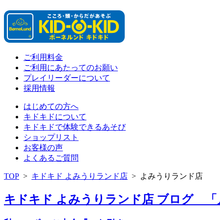
ご利用料金
ご利用にあたってのお願い
プレイリーダーについて
採用情報
はじめての方へ
キドキドについて
キドキドで体験できるあそび
ショップリスト
お客様の声
よくあるご質問
TOP
>
キドキド よみうりランド店
>
よみうりランド店
キドキド よみうりランド店 ブログ 「月別: