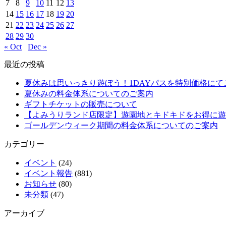
7
8
9
10
11
12
13
14
15
16
17
18
19
20
21
22
23
24
25
26
27
28
29
30
« Oct
Dec »
最近の投稿
夏休みは思いっきり遊ぼう！1DAYパスを特別価格にて
夏休みの料金体系についてのご案内
ギフトチケットの販売について
【よみうりランド店限定】遊園地とキドキドをお得に遊
ゴールデンウィーク期間の料金体系についてのご案内
カテゴリー
イベント
(24)
イベント報告
(881)
お知らせ
(80)
未分類
(47)
アーカイブ