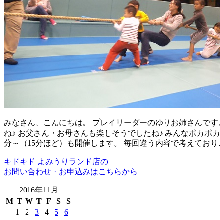
みなさん、こんにちは。 プレイリーダーのゆりお姉さんです。
ね♪ お父さん・お母さんも楽しそうでしたね♪ みんなポカポカに
分～（15分ほど）も開催します。 毎回違う内容で考えており
キドキド よみうりランド店の
お問い合わせ・お申込みはこちらから
2016年11月
M
T
W
T
F
S
S
1
2
3
4
5
6