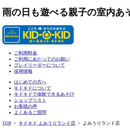
雨の日も遊べる親子の室内あ
ご利用料金
ご利用にあたってのお願い
プレイリーダーについて
採用情報
はじめての方へ
キドキドについて
キドキドで体験できるあそび
ショップリスト
お客様の声
よくあるご質問
TOP
>
キドキド よみうりランド店
>
よみうりランド店