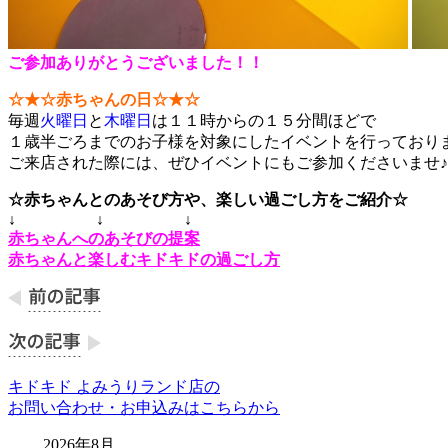
ご参加ありがとうございました！！
☆★☆赤ちゃんの日☆★☆
毎週
火曜日
と
木曜日
は１１時からの１５分間ほどで
１歳半ごろまでのお子様を対象にしたイベントを行っており
ご来店された際には、ぜひイベントにもご参加くださいませ♪
☆赤ちゃんとのあそび方や、楽しい過ごし方をご紹介☆
↓ ↓ ↓
赤ちゃんへのあそびの提案
赤ちゃんと楽しむキドキドの過ごし方
キドキド よみうりランド店の
お問い合わせ・お申込みはこちらから
2026年8月