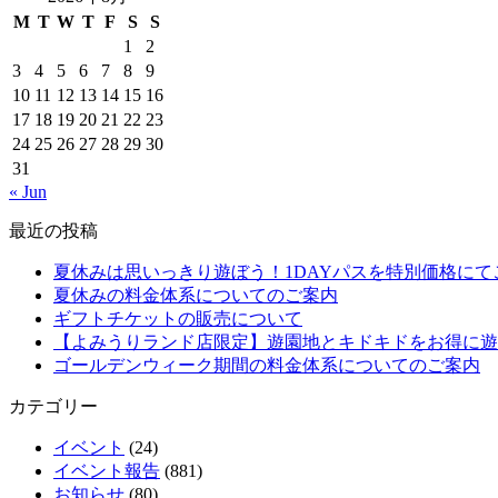
M
T
W
T
F
S
S
1
2
3
4
5
6
7
8
9
10
11
12
13
14
15
16
17
18
19
20
21
22
23
24
25
26
27
28
29
30
31
« Jun
最近の投稿
夏休みは思いっきり遊ぼう！1DAYパスを特別価格にて
夏休みの料金体系についてのご案内
ギフトチケットの販売について
【よみうりランド店限定】遊園地とキドキドをお得に遊
ゴールデンウィーク期間の料金体系についてのご案内
カテゴリー
イベント
(24)
イベント報告
(881)
お知らせ
(80)