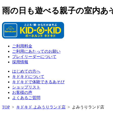
雨の日も遊べる親子の室内あ
ご利用料金
ご利用にあたってのお願い
プレイリーダーについて
採用情報
はじめての方へ
キドキドについて
キドキドで体験できるあそび
ショップリスト
お客様の声
よくあるご質問
TOP
>
キドキド よみうりランド店
>
よみうりランド店