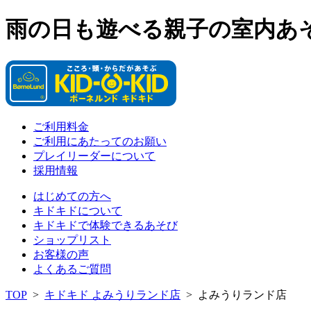
雨の日も遊べる親子の室内あ
ご利用料金
ご利用にあたってのお願い
プレイリーダーについて
採用情報
はじめての方へ
キドキドについて
キドキドで体験できるあそび
ショップリスト
お客様の声
よくあるご質問
TOP
>
キドキド よみうりランド店
>
よみうりランド店