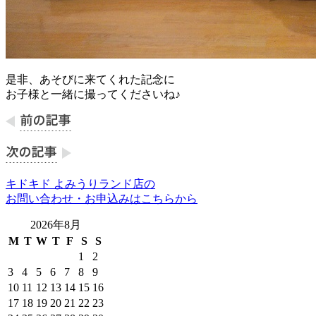
是非、あそびに来てくれた記念に
お子様と一緒に撮ってくださいね♪
キドキド よみうりランド店の
お問い合わせ・お申込みはこちらから
2026年8月
M
T
W
T
F
S
S
1
2
3
4
5
6
7
8
9
10
11
12
13
14
15
16
17
18
19
20
21
22
23