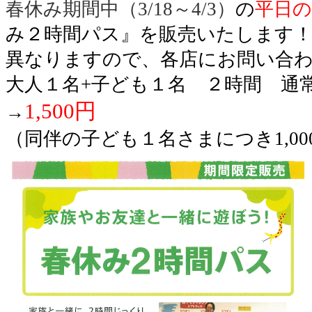
春休み期間中（3/18～4/3）
の
平日
み２時間パス』を販売いたします！
異なりますので、各店にお問い合
大人１名+子ども１名 ２時間 通常2
1,500円
→
（同伴の子ども１名さまにつき1,00