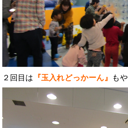
２回目は
『玉入れどっかーん』
もや