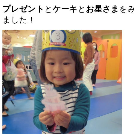
プレゼント
と
ケーキ
と
お星さま
を
ました！