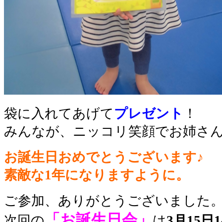
袋に入れてあげて
プレゼント
！
みんなが、ニッコリ笑顔でお姉さ
お誕生日おめでとうございます♪
素敵な1年になりますように。
ご参加、ありがとうございました
「お誕生日会」
次回の
は
3月15日