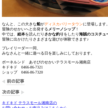
なんと、この大きな
船
が
ディスカバリータウン
に登場します
冒険のせかいへと出発する
メリーノシップ
！
中では、
絵本
を読んだり
さかな釣り
をしたり
海賊のコスチュ
冒険に出かけたりさまざまな遊びが体験できます♪
プレイリーダー一同、
みなさんと一緒に遊べる日を楽しみにしております。
ボーネルンド あそびのせかいテラスモール湘南店
キドキド 0466-86-7321
ショップ 0466-86-7320
キドキド テラスモール湘南店の
お問い合わせ・お申込みはこちらから