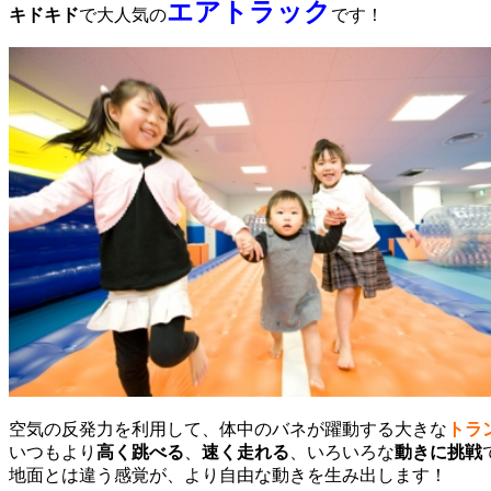
エアトラック
キドキド
で大人気の
です！
空気の反発力を利用して、体中のバネが躍動する大きな
トラ
いつもより
高く跳べる
、
速く走れる
、いろいろな
動きに挑戦
地面とは違う感覚が、より自由な動きを生み出します！