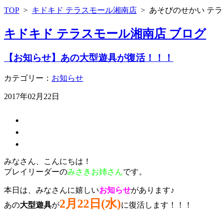
TOP
>
キドキド テラスモール湘南店
>
あそびのせかい テ
キドキド テラスモール湘南店 ブログ
【お知らせ】あの大型遊具が復活！！！
カテゴリー：
お知らせ
2017年02月22日
みなさん、こんにちは！
プレイリーダーの
みさきお姉さん
です。
本日は、みなさんに嬉しい
お知らせ
があります♪
2月22日(水)
あの
大型遊具
が
に復活します！！！