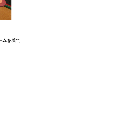
。
ーム
を着て