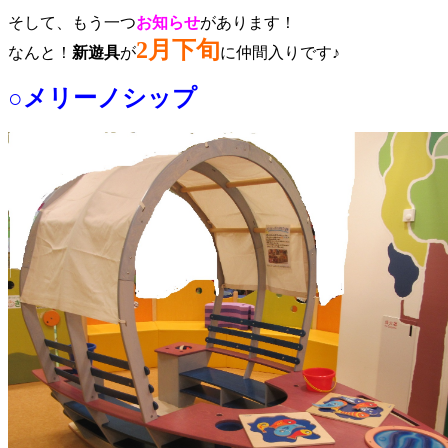
そして、もう一つ
お知らせ
があります！
2月下旬
なんと！
新遊具
が
に仲間入りです♪
○メリーノシップ