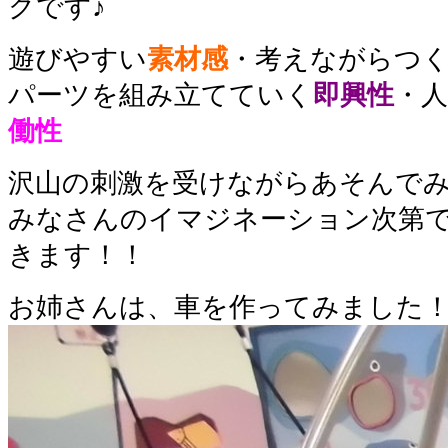
クです♪
遊びやすい
素材感
・考えながらつ
パーツを組み立てていく
即興性
・
働性
沢山の刺激を受けながらあそんで
みなさんのイマジネーション次第
きます！！
お姉さんは、車を作ってみました