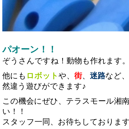
パオーン！！
ぞうさんですね！動物も作れます
他にも
ロボット
や、
街
、
迷路
など
然違う遊びができます♪
この機会にぜひ、テラスモール湘
い！！
スタッフ一同、お待ちしておりま