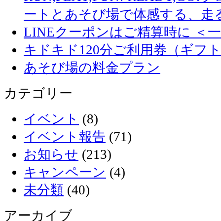
ートとあそび場で体感する、走
LINEクーポンはご精算時に ＜
キドキド120分ご利用券（ギフ
あそび場の料金プラン
カテゴリー
イベント
(8)
イベント報告
(71)
お知らせ
(213)
キャンペーン
(4)
未分類
(40)
アーカイブ