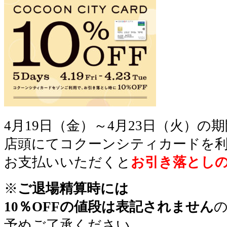
4月19日（金）～4月23日（火）の
店頭にてコクーンシティカードを
お支払いいただくと
お引き落と
し
※
ご退場精算時には
10％OFFの値段は
表記されません
予めご了承ください。