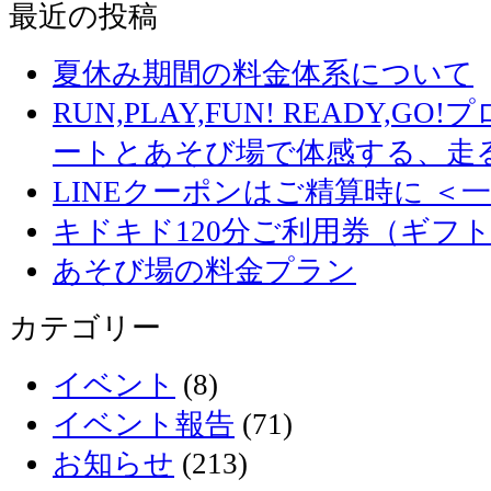
最近の投稿
夏休み期間の料金体系について
RUN,PLAY,FUN! READY,
ートとあそび場で体感する、走
LINEクーポンはご精算時に ＜
キドキド120分ご利用券（ギフ
あそび場の料金プラン
カテゴリー
イベント
(8)
イベント報告
(71)
お知らせ
(213)