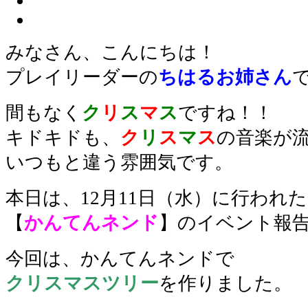
みなさん、こんにちは！
プレイリーダーの
ちはるお姉さん
間もなく
ク
リ
ス
マ
ス
ですね！！
キドキドも、
ク
リ
ス
マ
ス
の音楽が
いつもと違う雰囲気です。
本日は、12月11日（水）に行われた
【
かんてんネンド
】のイベント報
今回は、かんてんネンドで
クリスマスツリー
を作りました。