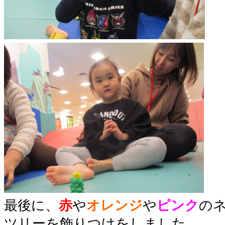
最後に、
赤
や
オレンジ
や
ピンク
の
ツリーを飾りつけをしました。