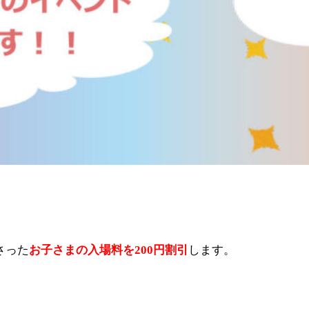
さった
お子さまの入場料を
200
円割引
します。