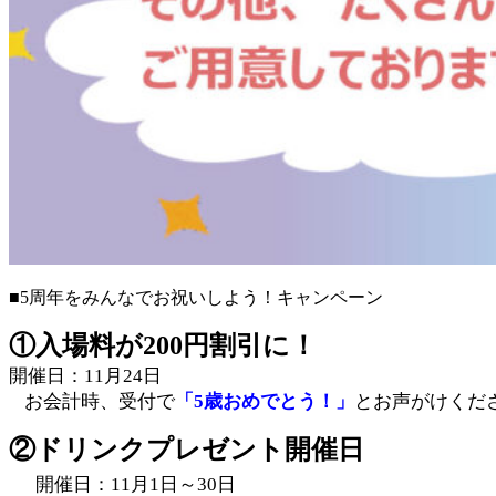
■
5
周年をみんなでお祝いしよう！キャンペーン
①入場料が
200
円割引に！
開催日：
11
月
24
日
お会計時、受付で
「
5
歳おめでとう！」
とお声がけくだ
②ドリンクプレゼント開催日
開催日：11
月
1
日～
30
日