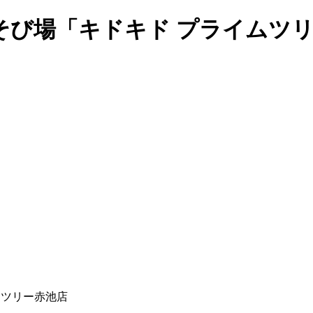
そび場「キドキド プライムツ
ムツリー赤池店