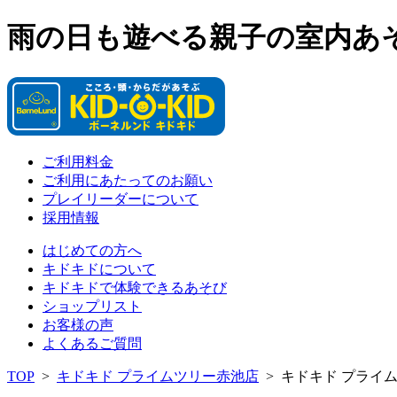
雨の日も遊べる親子の室内あ
ご利用料金
ご利用にあたってのお願い
プレイリーダーについて
採用情報
はじめての方へ
キドキドについて
キドキドで体験できるあそび
ショップリスト
お客様の声
よくあるご質問
TOP
>
キドキド プライムツリー赤池店
>
キドキド プライ