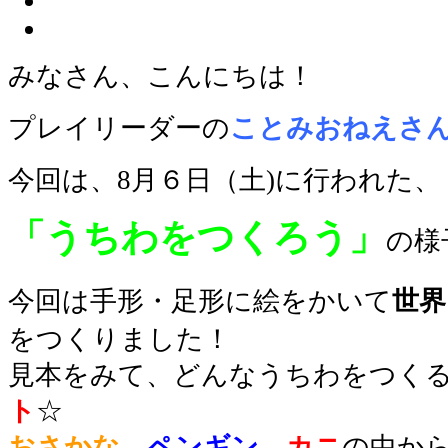
みなさん、こんにちは！
プレイリーダー
の
ことみおねえさ
今回は、8月６日（土)に行われた、
「うちわをつくろう」
の様
今回は手形・足形に絵をかいて
世界
をつくりました！
見本をみて、どんなうちわをつく
ト
☆
おさかな
、
ペンギン
、
カニ
の中から