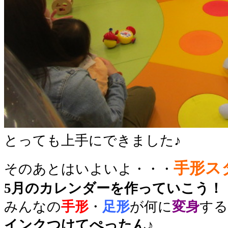
とっても上手にできました♪
手形ス
そのあとはいよいよ・・・
5月のカレンダーを作っていこう！
みんなの
手形
・
足形
が何に
変身
する
インクつけてぺったん♪