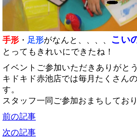
こい
手形
・
足形
がなんと、、、、
とってもきれいにできたね！
イベントご参加いただきありがと
キドキド赤池店では毎月たくさん
す。
スタッフ一同ご参加おまちしてお
前の記事
次の記事