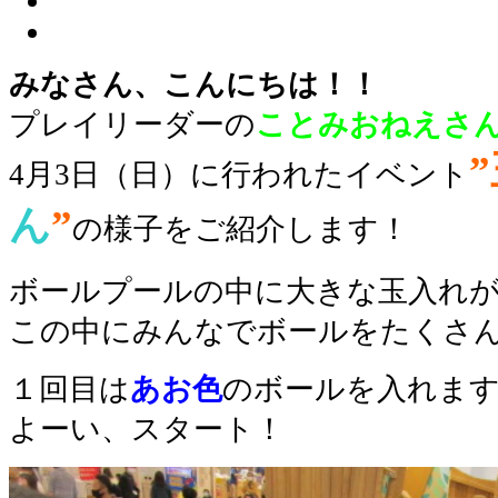
みなさん、こんにちは！！
プレイリーダーの
ことみおねえさ
”
4月3日（日）に行われたイベン
ト
ん
”
の様子をご紹介します
！
ボールプールの中に
大きな
玉入れが
この中にみんなでボールをたくさ
１回目は
あお色
のボールを入れま
よーい、スタート！