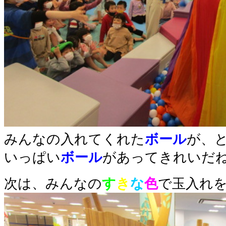
みんなの入れてくれた
ボール
が、
いっぱい
ボール
があってきれいだね
次は、みんなの
す
き
な
色
で玉入れ