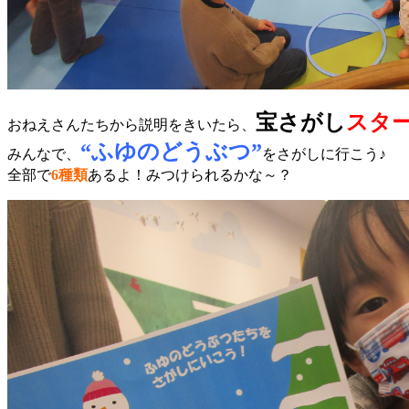
宝さがし
スタ
おねえさんたちから説明をきいたら、
“ふゆのどうぶつ”
みんなで、
をさがしに行こう♪
全部で
6種類
あるよ！みつけられるかな～？