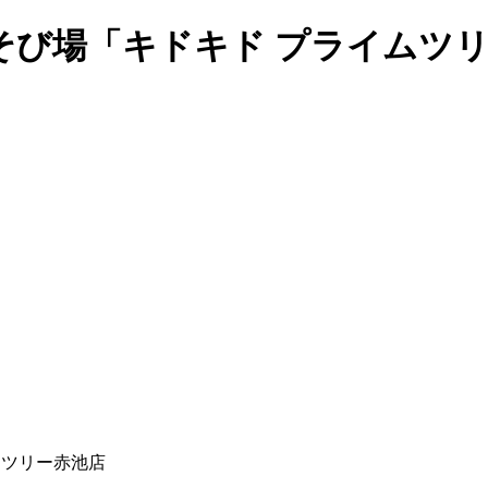
そび場「キドキド プライムツ
ムツリー赤池店