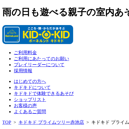
雨の日も遊べる親子の室内あ
ご利用料金
ご利用にあたってのお願い
プレイリーダーについて
採用情報
はじめての方へ
キドキドについて
キドキドで体験できるあそび
ショップリスト
お客様の声
よくあるご質問
TOP
>
キドキド プライムツリー赤池店
>
キドキド プライ