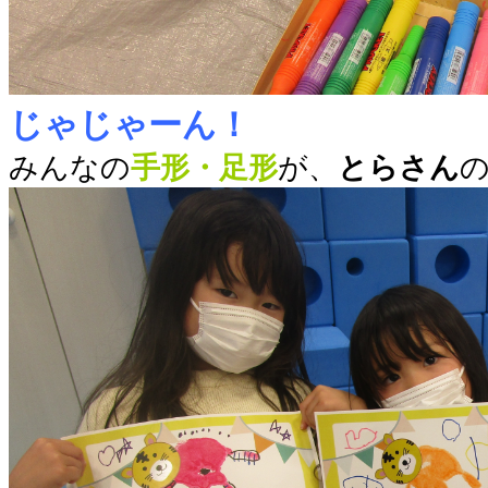
じゃじゃーん！
みんなの
手形・足形
が、
とらさん