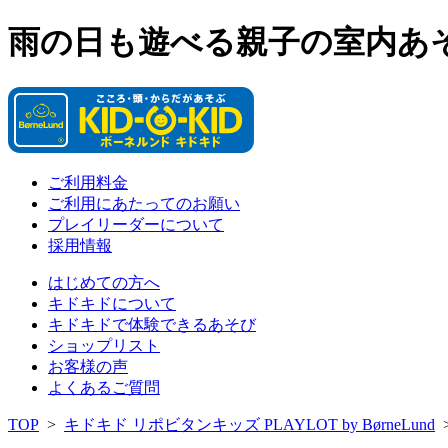
雨の日も遊べる親子の室内あそび場
ご利用料金
ご利用にあたってのお願い
プレイリーダーについて
採用情報
はじめての方へ
キドキドについて
キドキドで体験できるあそび
ショップリスト
お客様の声
よくあるご質問
TOP
>
キドキド リポビタンキッズ PLAYLOT by BørneLund