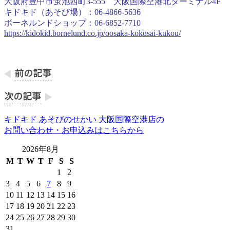
大阪府豊中市蛍池西町3-555 大阪国際空港北ターミナル4F
キドキド（あそび場）：06-4866-5636
ボーネルンドショップ：06-6852-7710
https://kidokid.bornelund.co.jp/oosaka-kokusai-kukou/
キドキド あそびのせかい 大阪国際空港店の
お問い合わせ・お申込みはこちらから
2026年8月
M
T
W
T
F
S
S
1
2
3
4
5
6
7
8
9
10
11
12
13
14
15
16
17
18
19
20
21
22
23
24
25
26
27
28
29
30
31