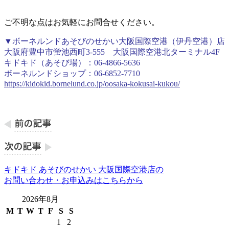
ご不明な点はお気軽にお問合せください。
▼ボーネルンドあそびのせかい大阪国際空港（伊丹空港）店
大阪府豊中市蛍池西町3-555 大阪国際空港北ターミナル4F
キドキド（あそび場）：06-4866-5636
ボーネルンドショップ：06-6852-7710
https://kidokid.bornelund.co.jp/oosaka-kokusai-kukou/
キドキド あそびのせかい 大阪国際空港店の
お問い合わせ・お申込みはこちらから
2026年8月
M
T
W
T
F
S
S
1
2