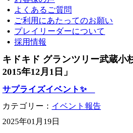
よくあるご質問
ご利用にあたってのお願い
プレイリーダーについて
採用情報
キドキド グランツリー武蔵小杉店
2015年12月1日
」
サプライズイベント✨
カテゴリー：
イベント報告
2025年01月19日