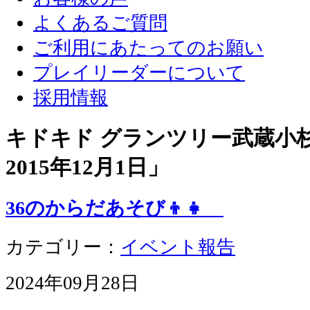
よくあるご質問
ご利用にあたってのお願い
プレイリーダーについて
採用情報
キドキド グランツリー武蔵小杉店
2015年12月1日
」
36のからだあそび👦👧
カテゴリー：
イベント報告
2024年09月28日