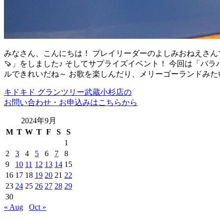
みなさん、こんにちは！ プレイリーダーのよしみおねえさんで
🍠」をしました♪ そしてサプライズイベント！ 今回は「パ
ルできれいだね～ お歌を楽しんだり、メリーゴーランドみた
キドキド グランツリー武蔵小杉店の
お問い合わせ・お申込みはこちらから
2024年9月
M
T
W
T
F
S
S
1
2
3
4
5
6
7
8
9
10
11
12
13
14
15
16
17
18
19
20
21
22
23
24
25
26
27
28
29
30
« Aug
Oct »