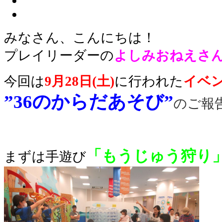
みなさん、こんにちは！
プレイリーダー
の
よしみ
おねえさ
今回は
9月28日(土)
に行われた
イベ
”36のからだあそび”
のご報
「もうじゅう狩り
まずは手遊び