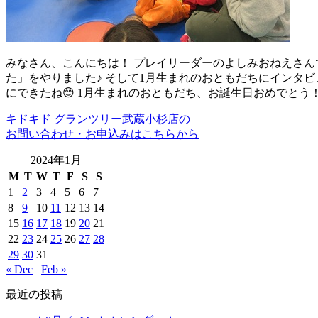
みなさん、こんにちは！ プレイリーダーのよしみおねえさんで
た」をやりました♪ そして1月生まれのおともだちにインタビ
にできたね😊 1月生まれのおともだち、お誕生日おめでとう
キドキド グランツリー武蔵小杉店の
お問い合わせ・お申込みはこちらから
2024年1月
M
T
W
T
F
S
S
1
2
3
4
5
6
7
8
9
10
11
12
13
14
15
16
17
18
19
20
21
22
23
24
25
26
27
28
29
30
31
« Dec
Feb »
最近の投稿