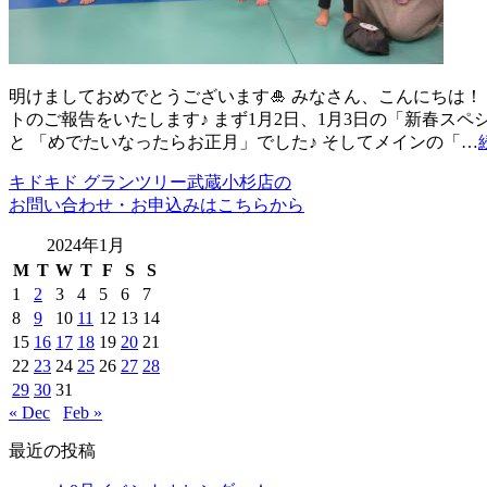
明けましておめでとうございます🎍 みなさん、こんにちは！ プレ
トのご報告をいたします♪ まず1月2日、1月3日の「新春
と 「めでたいなったらお正月」でした♪ そしてメインの「…
キドキド グランツリー武蔵小杉店の
お問い合わせ・お申込みはこちらから
2024年1月
M
T
W
T
F
S
S
1
2
3
4
5
6
7
8
9
10
11
12
13
14
15
16
17
18
19
20
21
22
23
24
25
26
27
28
29
30
31
« Dec
Feb »
最近の投稿