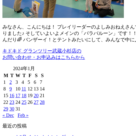
みなさん、こんにちは！ プレイリーダーのよしみおねえさんで
りました♪ そしていよいよメインの「パラバルーン」です！
んだり🌈 バンザーイ！とテントみたいにして、みんなで中
キドキド グランツリー武蔵小杉店の
お問い合わせ・お申込みはこちらから
2024年1月
M
T
W
T
F
S
S
1
2
3
4
5
6
7
8
9
10
11
12
13
14
15
16
17
18
19
20
21
22
23
24
25
26
27
28
29
30
31
« Dec
Feb »
最近の投稿