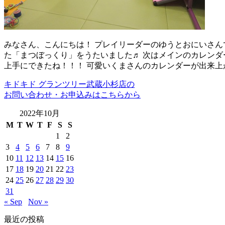
みなさん、こんにちは！ プレイリーダーのゆうとおにいさんで
た「まつぼっくり」をうたいました♬ 次はメインのカレンダ
上手にできたね！！！ 可愛いくまさんのカレンダーが出来上が
キドキド グランツリー武蔵小杉店の
お問い合わせ・お申込みはこちらから
2022年10月
M
T
W
T
F
S
S
1
2
3
4
5
6
7
8
9
10
11
12
13
14
15
16
17
18
19
20
21
22
23
24
25
26
27
28
29
30
31
« Sep
Nov »
最近の投稿