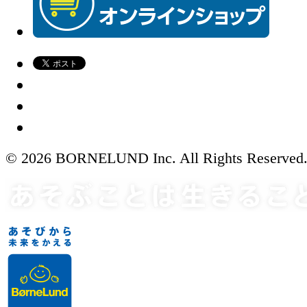
© 2026 BORNELUND Inc. All Rights Reserved