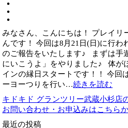
みなさん、こんにちは！ プレイリ
んです！ 今回は8月21日(日)に行
のご報告をいたします♪ まずは手
にいこうよ」をやりました♪ 体が
インの縁日スタートです！！ 今回
ーヨーつりを行い…
続きを読む
キドキド グランツリー武蔵小杉店
お問い合わせ・お申込みはこちら
最近の投稿