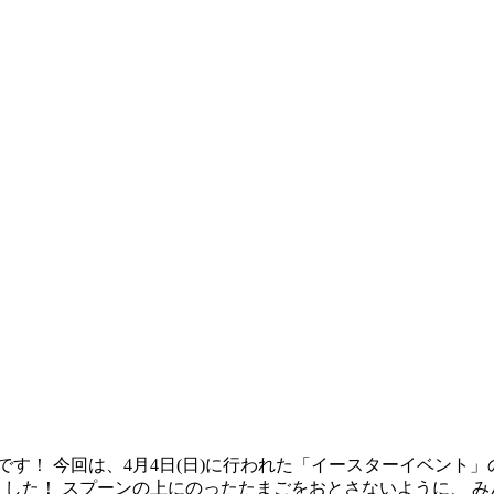
す！ 今回は、4月4日(日)に行われた「イースターイベント
した！ スプーンの上にのったたまごをおとさないように、 み