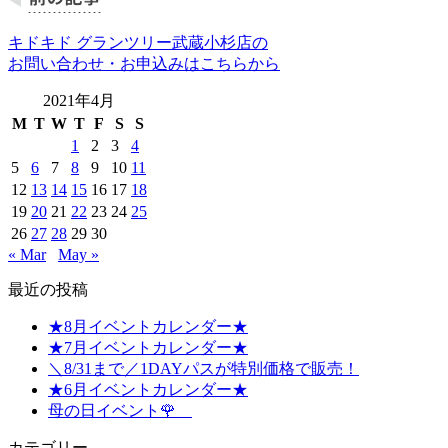
キドキド グランツリー武蔵小杉店の
お問い合わせ・お申込みはこちらから
2021年4月
M
T
W
T
F
S
S
1
2
3
4
5
6
7
8
9
10
11
12
13
14
15
16
17
18
19
20
21
22
23
24
25
26
27
28
29
30
« Mar
May »
最近の投稿
★8月イベントカレンダー★
★7月イベントカレンダー★
＼8/31まで／1DAYパスが特別価格で販売！
★6月イベントカレンダー★
母の日イベント🌹
カテゴリー