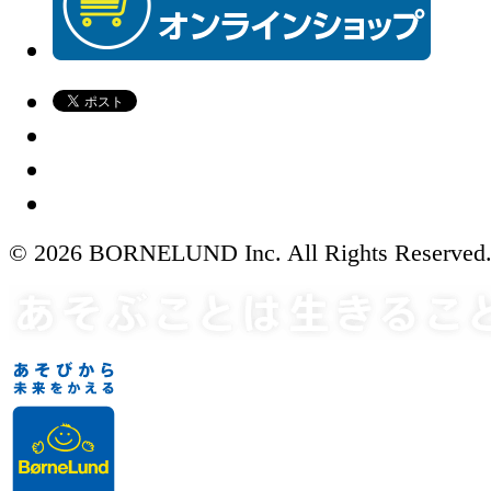
© 2026 BORNELUND Inc. All Rights Reserved