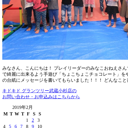
みなさん、こんにちは！ プレイリーダーのみなこおねえさんで
で綺麗に出来るよう手遊び「ちょこちょこチョコレート」をや
の台紙にメッセージを書いてもらいました！！！ どんなこと
キドキド グランツリー武蔵小杉店の
お問い合わせ・お申込みはこちらから
2019年2月
M
T
W
T
F
S
S
1
2
3
4
5
6
7
8
9
10