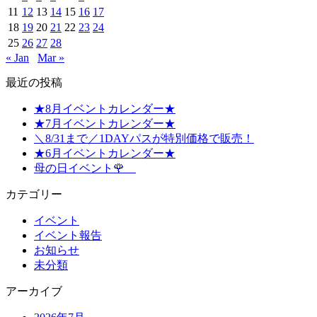
11
12
13
14
15
16
17
18
19
20
21
22
23
24
25
26
27
28
« Jan
Mar »
最近の投稿
★8月イベントカレンダー★
★7月イベントカレンダー★
＼8/31まで／1DAYパスが特別価格で販売！
★6月イベントカレンダー★
母の日イベント🌹
カテゴリー
イベント
イベント報告
お知らせ
未分類
アーカイブ