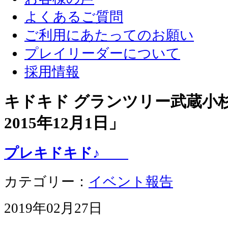
よくあるご質問
ご利用にあたってのお願い
プレイリーダーについて
採用情報
キドキド グランツリー武蔵小杉店
2015年12月1日
」
プレキドキド♪
カテゴリー：
イベント報告
2019年02月27日