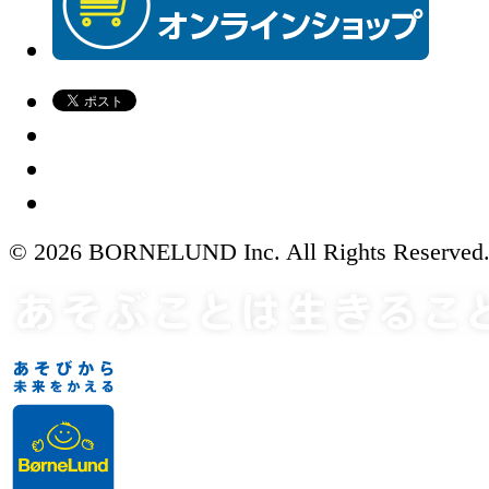
© 2026 BORNELUND Inc. All Rights Reserved