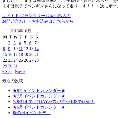
ました！！ まずは準備運動として手遊び「おちたおちた」を
まずは親子でペンギンさんになって走ります！！！ 次にボー
キドキド グランツリー武蔵小杉店の
お問い合わせ・お申込みはこちらから
2018年10月
M
T
W
T
F
S
S
1
2
3
4
5
6
7
8
9
10
11
12
13
14
15
16
17
18
19
20
21
22
23
24
25
26
27
28
29
30
31
« Sep
Nov »
最近の投稿
★8月イベントカレンダー★
★7月イベントカレンダー★
＼8/31まで／1DAYパスが特別価格で販売！
★6月イベントカレンダー★
母の日イベント🌹