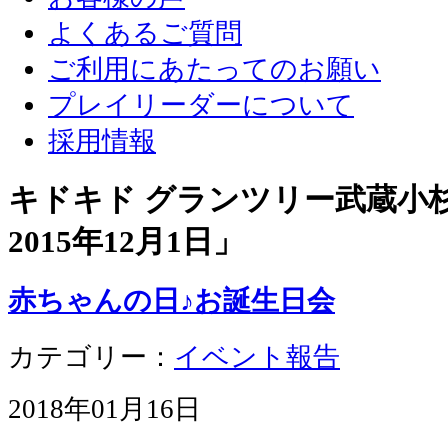
よくあるご質問
ご利用にあたってのお願い
プレイリーダーについて
採用情報
キドキド グランツリー武蔵小杉店
2015年12月1日
」
赤ちゃんの日♪お誕生日会
カテゴリー：
イベント報告
2018年01月16日