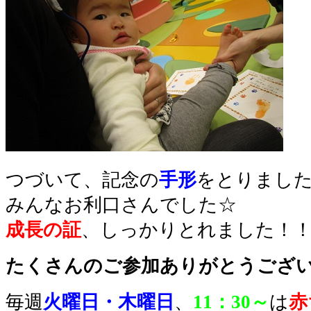
つづいて、記念の
手形
をとりました
みんなお利口さんでした☆
成長の証
、しっかりとれました！
たくさんのご参加ありがとうござい
毎週
火曜日・木曜日
、
11：30～
は
赤