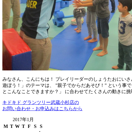
みなさん、こんにちは！ プレイリーダーのしょうたおにいさ
遊ぼう！」のテーマは、 ”親子でからだあそび！” という事
とこんなことできますか？」 に合わせてたくさんの動きに挑
キドキド グランツリー武蔵小杉店の
お問い合わせ・お申込みはこちらから
2017年1月
M
T
W
T
F
S
S