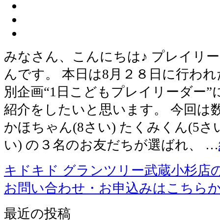
みなさん、こんにちは♪ プレイリ
んです。 本日は8月２８日に行われ
別企画“1日こどもプレイリーダー
紹介をしたいと思います。 今回は
かほちゃん(8さい) たくみくん(5さ
い) の３名のお友だちが選ばれ、 …
キドキド グランツリー武蔵小杉店
お問い合わせ・お申込みはこちら
最近の投稿