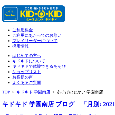
ご利用料金
ご利用にあたってのお願い
プレイリーダーについて
採用情報
はじめての方へ
キドキドについて
キドキドで体験できるあそび
ショップリスト
お客様の声
よくあるご質問
TOP
>
キドキド 学園南店
>
あそびのせかい 学園南店
キドキド 学園南店 ブログ 「月別: 202