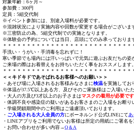
対象年齢：6ヶ月～
参加費：300円
定員：5組交代制
※イベント参加には、別途入場料が必要です。
※混雑状況により実施内容や回数が変更する場合がございま
※三密防止の為、5組交代制での実施となります。
※体験会の予約については当日、店頭にてのみ承っておりま
＊＊＊＊＊＊＊＊＊＊＊＊＊＊＊＊＊＊＊＊＊＊＊＊＊＊＊
手洗い・うがい・手消毒を忘れずに！
寒い季節でも場内には汗いっぱいで元気に遊ぶお友だちの姿
ご来場の際はお着替えをお持ちいただく事をおススメします
＊＊＊＊＊＊＊＊＊＊＊＊＊＊＊＊＊＊＊＊＊＊＊＊＊＊＊
＜＜キドキドであそばれるお客様へのお願い＞＞
・あそび場に入場されるお客様みなさまに
検温
を実施してお
※体温が37.5℃以上ある方、及びそのご家族様はご入場いた
・大人の方及び3才以上のお子さまは
マスクの着用が必要です
・体調不良や感染症の疑いがあるお客さまのご入場をお断り
・学級閉鎖期間中のご利用はご遠慮頂いております。
・
ご入場される大人全員の方
にボーネルンド公式LINEにて
あ
・LINEアプリをご利用でないお客様は所定の用紙にご署名
・お問い合わせが多い内容→
Q＆A