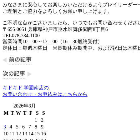
みなさまに安心してお楽しみいただけるようプレイリーダー
ご理解とご協力をよろしくお願い申し上げます。
ご不明な点がございましたら、いつでもお問い合わせくださ
〒655-0051 兵庫県神戸市垂水区舞多聞西8丁目6
TEL078-784-1100
営業時間10：00～17：00（16：30最終受付）
定休日：毎週木曜日 ※長期休み期間中、および祝日は木曜
キドキド 学園南店の
お問い合わせ・お申込みはこちらから
2026年8月
M
T
W
T
F
S
S
1
2
3
4
5
6
7
8
9
10
11
12
13
14
15
16