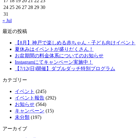
17
18
19
20
21
22
23
24
25
26
27
28
29
30
31
« Jul
最近の投稿
【8月】神戸で楽しめる赤ちゃん・子ども向けイベント
夏休みはイベントが盛りだくさん！
お盆期間の料金体系についてのお知らせ
Instagramにてキャンペーン実施中！
【7/12(日)開催】ダブルダッチ特別プログラム
カテゴリー
イベント
(245)
イベント報告
(292)
お知らせ
(564)
キャンペーン
(15)
未分類
(197)
アーカイブ